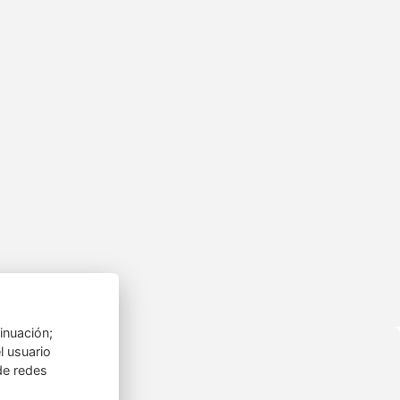
inuación;
l usuario
de redes