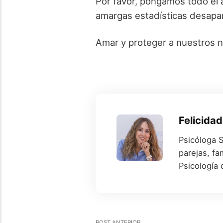
Por favor, pongamos todo el 
amargas estadísticas desapa
Amar y proteger a nuestros n
Felicidad
Psicóloga S
parejas, fa
Psicología 
POST ANTERIOR